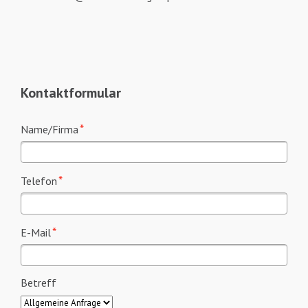
Kontaktformular
Pflichtfeld
*
Name/Firma
Pflichtfeld
*
Telefon
Pflichtfeld
*
E-Mail
Betreff